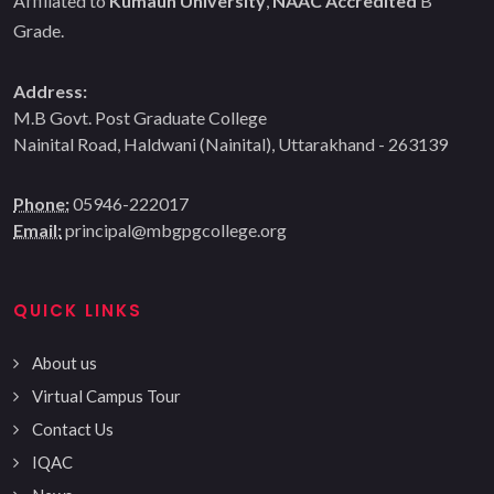
Affiliated to
Kumaun University
,
NAAC Accredited
B
Grade.
Address:
M.B Govt. Post Graduate College
Nainital Road, Haldwani (Nainital), Uttarakhand - 263139
Phone:
05946-222017
Email:
principal@mbgpgcollege.org
QUICK LINKS
About us
Virtual Campus Tour
Contact Us
IQAC