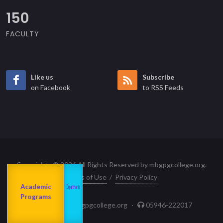
150
FACULTY
Like us
Subscribe
on Facebook
to RSS Feeds
Copyrights © 2026 All Rights Reserved by mbgpgcollege.org.
Terms of Use
/
Privacy Policy
Admission
About us
2023-24
Academic
Departments
Programs
principal@mbgpgcollege.org
·
05946-222017